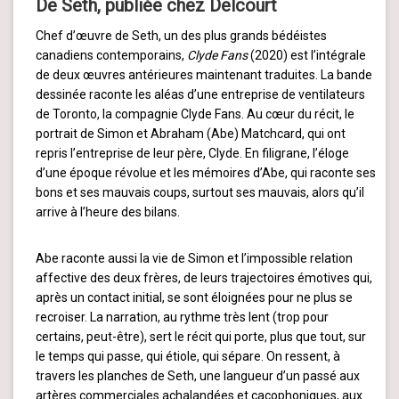
De Seth, publiée chez Delcourt
Chef d’œuvre de Seth, un des plus grands bédéistes
canadiens contemporains,
Clyde Fans
(2020) est l’intégrale
de deux œuvres antérieures maintenant traduites. La bande
dessinée raconte les aléas d’une entreprise de ventilateurs
de Toronto, la compagnie Clyde Fans. Au cœur du récit, le
portrait de Simon et Abraham (Abe) Matchcard, qui ont
repris l’entreprise de leur père, Clyde. En filigrane, l’éloge
d’une époque révolue et les mémoires d’Abe, qui raconte ses
bons et ses mauvais coups, surtout ses mauvais, alors qu’il
arrive à l’heure des bilans.
Abe raconte aussi la vie de Simon et l’impossible relation
affective des deux frères, de leurs trajectoires émotives qui,
après un contact initial, se sont éloignées pour ne plus se
recroiser. La narration, au rythme très lent (trop pour
certains, peut-être), sert le récit qui porte, plus que tout, sur
le temps qui passe, qui étiole, qui sépare. On ressent, à
travers les planches de Seth, une langueur d’un passé aux
artères commerciales achalandées et cacophoniques, aux