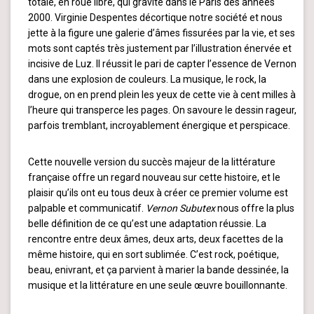
totale, en roue libre, qui gravite dans le Paris des années
2000. Virginie Despentes décortique notre société et nous
jette à la figure une galerie d’âmes fissurées par la vie, et ses
mots sont captés très justement par l’illustration énervée et
incisive de Luz. Il réussit le pari de capter l’essence de Vernon
dans une explosion de couleurs. La musique, le rock, la
drogue, on en prend plein les yeux de cette vie à cent milles à
l’heure qui transperce les pages. On savoure le dessin rageur,
parfois tremblant, incroyablement énergique et perspicace.
Cette nouvelle version du succès majeur de la littérature
française offre un regard nouveau sur cette histoire, et le
plaisir qu’ils ont eu tous deux à créer ce premier volume est
palpable et communicatif.
Vernon Subutex
nous offre la plus
belle définition de ce qu’est une adaptation réussie. La
rencontre entre deux âmes, deux arts, deux facettes de la
même histoire, qui en sort sublimée. C’est rock, poétique,
beau, enivrant, et ça parvient à marier la bande dessinée, la
musique et la littérature en une seule œuvre bouillonnante.