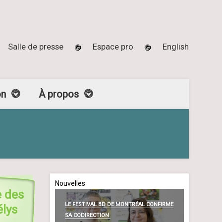
Salle de presse
Espace pro
English
on
À propos
Nouvelles
e des
LE FESTIVAL BD DE MONTRÉAL CONFIRME
élys
SA CODIRECTION