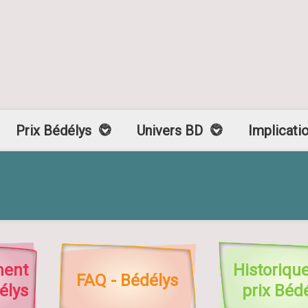
Prix Bédélys
Univers BD
Implicati
ment
Historiqu
FAQ - Bédélys
élys
prix Béd