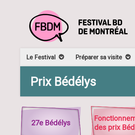
Le Festival
Préparer sa visite
Prix Bédélys
Fonctionne
27e Bédélys
des prix Béd