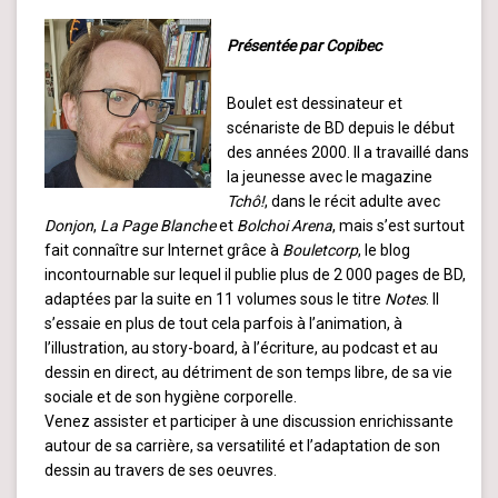
Présentée par Copibec
Boulet est dessinateur et
scénariste de BD depuis le début
des années 2000. Il a travaillé dans
la jeunesse avec le magazine
Tchô!
, dans le récit adulte avec
Donjon
,
La Page Blanche
et
Bolchoi Arena
, mais s’est surtout
fait connaître sur Internet grâce à
Bouletcorp
, le blog
incontournable sur lequel il publie plus de 2 000 pages de BD,
adaptées par la suite en 11 volumes sous le titre
Notes
. Il
s’essaie en plus de tout cela parfois à l’animation, à
l’illustration, au story-board, à l’écriture, au podcast et au
dessin en direct, au détriment de son temps libre, de sa vie
sociale et de son hygiène corporelle.
Venez assister et participer à une discussion enrichissante
autour de sa carrière, sa versatilité et l’adaptation de son
dessin au travers de ses oeuvres.