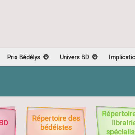
Prix Bédélys
Univers BD
Implicati
Répertoir
Répertoire des
 BD
librairi
bédéistes
spéciali