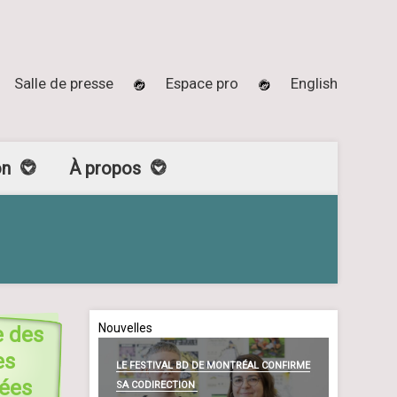
Salle de presse
Espace pro
English
on
À propos
Nouvelles
e des
es
LE FESTIVAL BD DE MONTRÉAL CONFIRME
sées
SA CODIRECTION