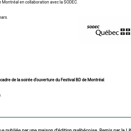
de Montréal en collaboration avec la SODEC.
mars.
 cadre de la soirée d’ouverture du Festival BD de Montréal
.
s
.
·e publiée par une maison d’édition québécoise. Remis par la Lib