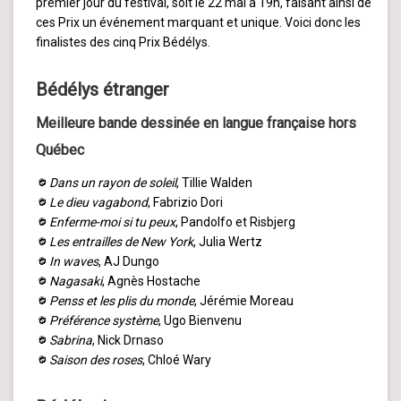
premier jour du festival, soit le 22 mai à 19h, faisant ainsi de
ces Prix un événement marquant et unique. Voici donc les
finalistes des cinq Prix Bédélys.
Bédélys étranger
Meilleure bande dessinée en langue française hors
Québec
Dans un rayon de soleil
, Tillie Walden
Le dieu vagabond
, Fabrizio Dori
Enferme-moi si tu peux
, Pandolfo et Risbjerg
Les entrailles de New York
, Julia Wertz
In waves
, AJ Dungo
Nagasaki
, Agnès Hostache
Penss et les plis du monde
, Jérémie Moreau
Préférence système
, Ugo Bienvenu
Sabrina
, Nick Drnaso
Saison des roses
, Chloé Wary