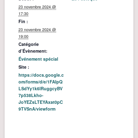
23 novembre 2024 @
17:30
Fin :
23 novembre 2024 @
19:00
Catégorie
d’Évènement:
Événement spécial
Site :
https://docs.google.c
om/forms/d/e/1FAIpQ
LSdYy1k6lRuggcyBV
7p538Lkho-
JoYEZsLTEYAxat0pC
9TVSnA/viewform