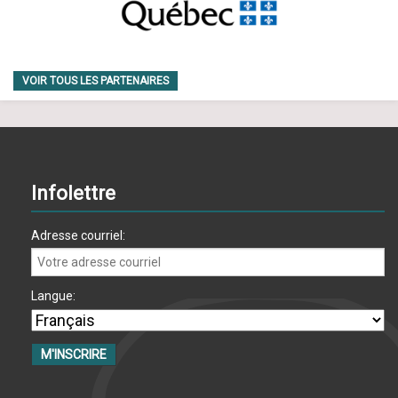
m
e
n
VOIR TOUS LES PARTENAIRES
t
s
Infolettre
Adresse courriel:
Langue: