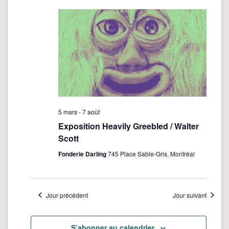
c
date.
i
h
g
e
a
t
r
i
c
o
h
n
e
d
e
e
5 mars
-
7 août
v
t
Exposition Heavily Greebled / Walter
u
Scott
n
e
a
Fonderie Darling
745 Place Sable-Gris, Montréal
s
v
É
i
v
Jour précédent
Jour suivant
è
g
n
a
e
S’abonner au calendrier