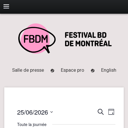
Salle de presse
Espace pro
English
25/06/2026
N
R
Recherche
Jour
a
e
Sélectionnez
Toute la journée
v
une