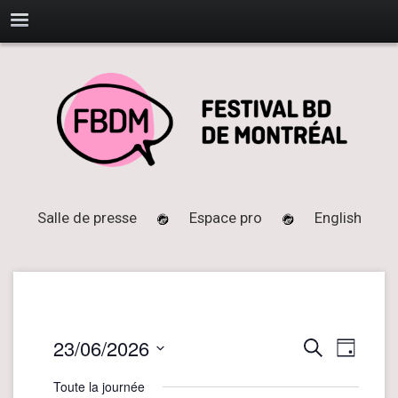
Salle de presse
Espace pro
English
23/06/2026
N
R
Recherche
Jour
a
e
Sélectionnez
Toute la journée
v
une