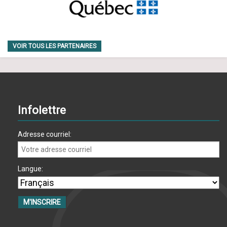
m
e
n
VOIR TOUS LES PARTENAIRES
t
s
Infolettre
Adresse courriel:
Langue: