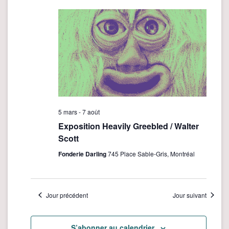
c
date.
i
h
g
e
a
t
r
i
c
o
h
n
e
d
e
e
5 mars
-
7 août
v
t
Exposition Heavily Greebled / Walter
u
Scott
n
e
a
Fonderie Darling
745 Place Sable-Gris, Montréal
s
v
É
i
v
Jour précédent
Jour suivant
è
g
n
a
e
S’abonner au calendrier