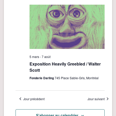
c
date.
i
h
g
e
a
t
r
i
c
o
h
n
e
d
e
e
5 mars
-
7 août
v
t
Exposition Heavily Greebled / Walter
u
Scott
n
e
a
Fonderie Darling
745 Place Sable-Gris, Montréal
s
v
É
i
v
Jour précédent
Jour suivant
è
g
n
a
e
S’abonner au calendrier