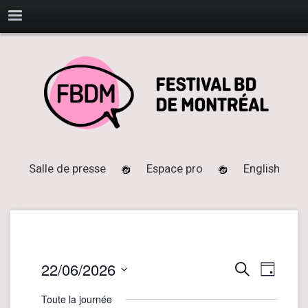
Salle de presse
Espace pro
English
22/06/2026
N
R
Recherche
Jour
a
e
Sélectionnez
Toute la journée
v
une