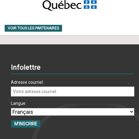
m
e
n
VOIR TOUS LES PARTENAIRES
t
s
Infolettre
Adresse courriel:
Langue: