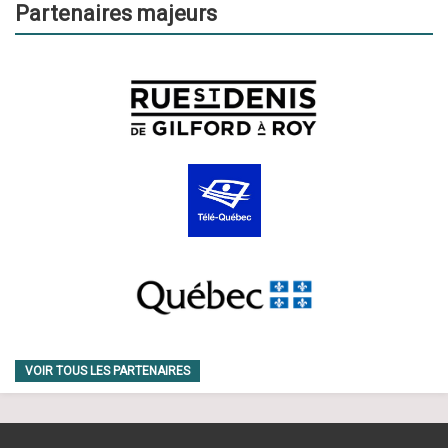
m
Partenaires majeurs
e
n
t
s
VOIR TOUS LES PARTENAIRES