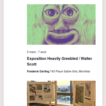
c
date.
i
h
g
e
a
t
r
i
c
o
h
n
e
d
e
e
5 mars
-
7 août
v
t
Exposition Heavily Greebled / Walter
u
Scott
n
e
a
Fonderie Darling
745 Place Sable-Gris, Montréal
s
v
É
i
v
è
g
n
a
e