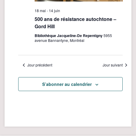
t
m
i
18 mai
-
14 juin
e
500 ans de résistance autochtone –
o
n
Gord Hill
t
n
Bibliothèque Jacqueline-De Repentigny
5955
d
avenue Bannantyne, Montréal
e
v
u
Jour précédent
Jour suivant
e
s
S’abonner au calendrier
É
v
è
n
e