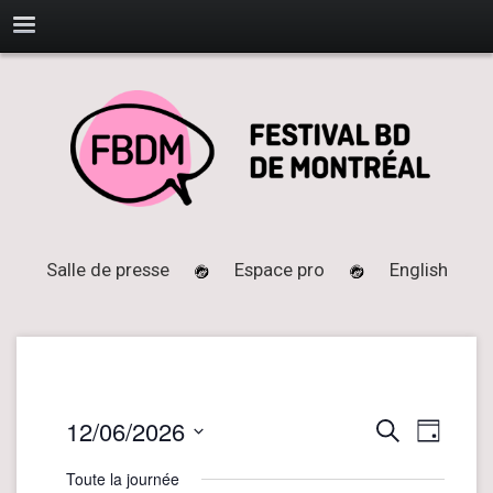
Salle de presse
Espace pro
English
12/06/2026
N
R
Recherche
Jour
a
e
Sélectionnez
Toute la journée
v
une