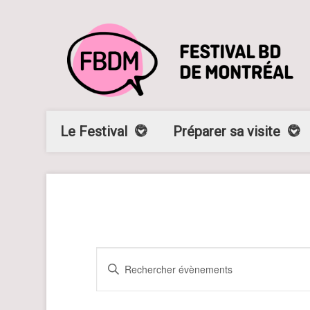
Le Festival
Préparer sa visite
R
Saisir
e
mot-
clé.
c
Rechercher