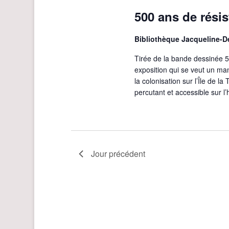
i
500 ans de rési
o
n
Bibliothèque Jacqueline-
d
Tirée de la bande dessinée 5
e
exposition qui se veut un ma
la colonisation sur l’Île de 
v
percutant et accessible sur l’
u
e
s
É
Jour précédent
v
è
n
e
m