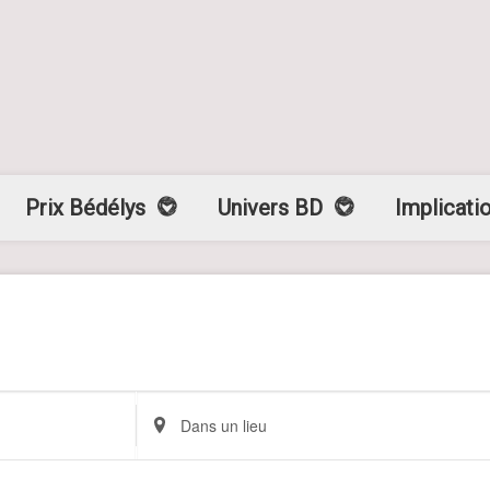
Prix Bédélys
Univers BD
Implicati
Renseignez
le
lieu.
Rechercher