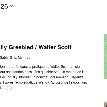
026
pour
Évènements
par
lieu.
ly Greebled / Walter Scott
Sable-Gris, Montréal
tion marquée dans la pratique de Walter Scott, artiste
our ses bandes dessinées qui observent le monde de l’art
acuité. Il y introduit un nouveau personnage, Organza,
atif après l’emblématique Wendy. Au cœur de l’exposition,
le et
[...]