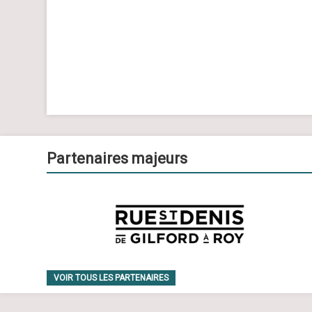
e
n
t
s
Partenaires majeurs
VOIR TOUS LES PARTENAIRES