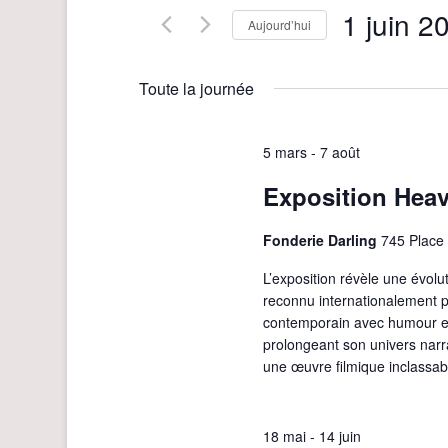
h
1 juin 2
Évènements
Aujourd’hui
par
e
Sélectionnez
mot-
r
une
clé.
Toute la journée
date.
c
h
5 mars
-
7 août
e
Exposition Heavi
e
t
Fonderie Darling
745 Place 
n
L’exposition révèle une évolu
a
reconnu internationalement p
v
contemporain avec humour et 
i
prolongeant son univers narr
une œuvre filmique inclassab
g
a
t
18 mai
-
14 juin