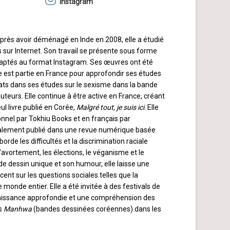
Instagram
Après avoir déménagé en Inde en 2008, elle a étudié
es sur Internet. Son travail se présente sous forme
 adaptés au format Instagram. Ses œuvres ont été
e est partie en France pour approfondir ses études
tats dans ses études sur le sexisme dans la bande
uteurs. Elle continue à être active en France, créant
l livre publié en Corée,
Malgré tout, je suis ici
. Elle
ionnel par Tokhiu Books et en français par
nitialement publié dans une revue numérique basée
rde les difficultés et la discrimination raciale
avortement, les élections, le véganisme et le
de dessin unique et son humour, elle laisse une
ent sur les questions sociales telles que la
 monde entier. Elle a été invitée à des festivals de
naissance approfondie et une compréhension des
es
Manhwa
(bandes dessinées coréennes) dans les