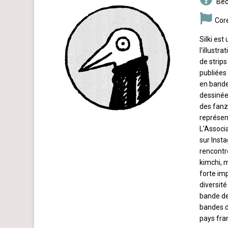
Béd
Cor
Silki es
l'illustr
de strips
publiées
en bande
dessinée 
des fanz
représent
L'Associ
sur Inst
rencontr
kimchi, m
forte imp
diversité
bande de
bandes d
pays fra