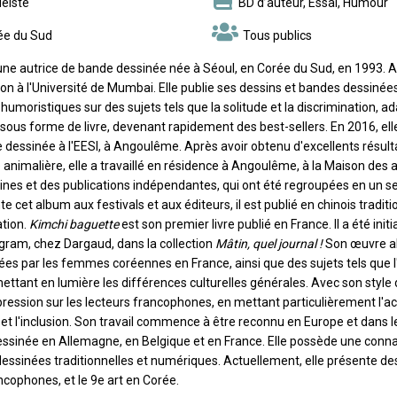
éiste
BD d’auteur, Essai, Humour
ée du Sud
Tous publics
t une autrice de bande dessinée née à Séoul, en Corée du Sud, en 1993. 
ation à l'Université de Mumbai. Elle publie ses dessins et bandes dessiné
 humoristiques sur des sujets tels que la solitude et la discrimination,
 sous forme de livre, devenant rapidement des best-sellers. En 2016, ell
 dessinée à l'EESI, à Angoulême. Après avoir obtenu d'excellents résul
animalière, elle a travaillé en résidence à Angoulême, à la Maison des a
ines et des publications indépendantes, qui ont été regroupées en un seu
e cet album aux festivals et aux éditeurs, il est publié en chinois tradit
ation.
Kimchi baguette
est son premier livre publié en France. Il a été i
agram, chez Dargaud, dans la collection
Mâtin, quel journal !
Son œuvre abo
ées par les femmes coréennes en France, ainsi que des sujets tels que l'
ettant en lumière les différences culturelles générales. Avec son style 
ression sur les lecteurs francophones, en mettant particulièrement l'acc
 et l'inclusion. Son travail commence à être reconnu en Europe et dans le
ssinée en Allemagne, en Belgique et en France. Elle possède une con
essinées traditionnelles et numériques. Actuellement, elle présente d
ncophones, et le 9e art en Corée.