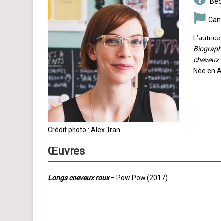
Béd
Can
L’autric
Biograp
cheveux 
Née en A
Crédit photo : Alex Tran
Œuvres
Longs cheveux roux
– Pow Pow (2017)