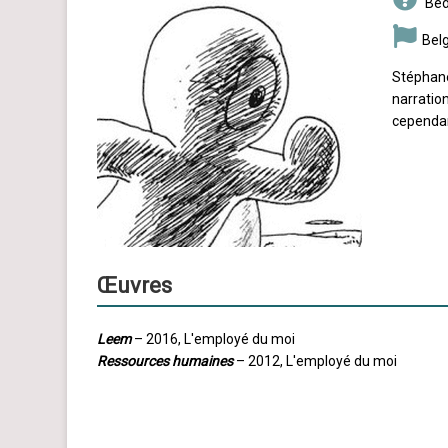
Béd
Bel
Stéphane
narration
cependan
Œuvres
Leem
– 2016, L'employé du moi
Ressources humaines
– 2012, L'employé du moi