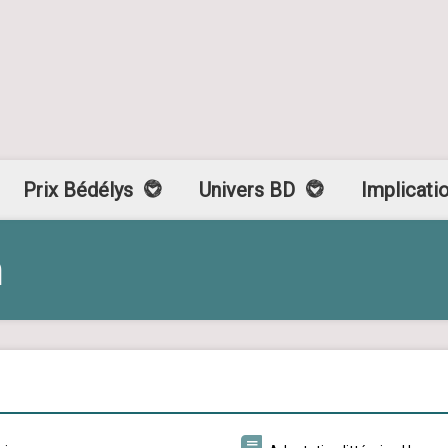
Prix Bédélys
Univers BD
Implicati
n