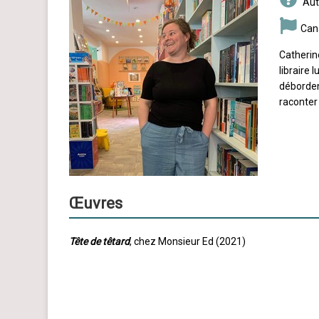
Aut
Can
Catherine
libraire 
déborden
raconter 
Œuvres
Tête de têtard
, chez Monsieur Ed (2021)