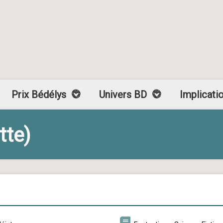
Prix Bédélys
Univers BD
Implicati
tte)