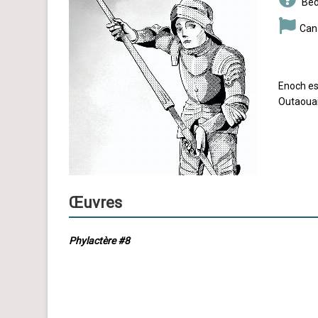
Béd
Can
Enoch est
Outaouai
Œuvres
Phylactère #8