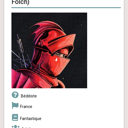
Folch)
Bédéiste
France
Fantastique