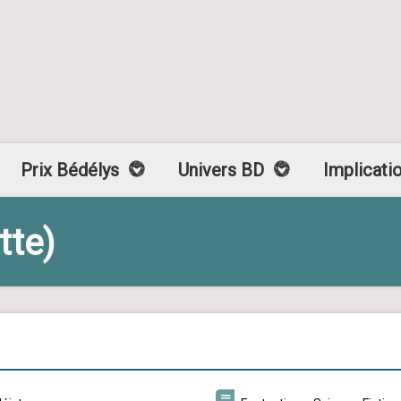
Prix Bédélys
Univers BD
Implicati
tte)