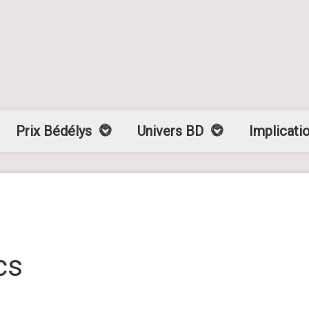
Prix Bédélys
Univers BD
Implicati
cs