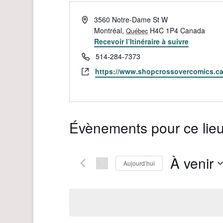
Adresse
3560 Notre-Dame St W
Montréal
,
H4C 1P4
Canada
Québec
Recevoir l’Itinéraire à suivre
Téléphone
514-284-7373
Site
https://www.shopcrossovercomics.ca
web
Évènements pour ce lie
À venir
Aujourd’hui
Sélectionnez
une
date.