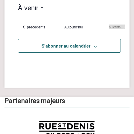
À venir
Sélectionnez
une
Évènements
précédents
Aujourd’hui
Évènements
suivants
date.
S’abonner au calendrier
Partenaires majeurs