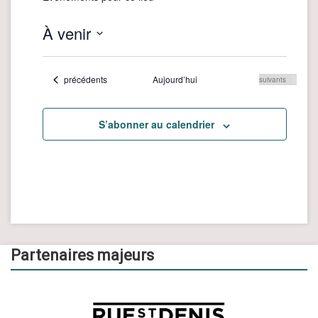
À venir
Sélectionnez
une
Évènements
précédents
Aujourd’hui
Évènements
suivants
date.
S’abonner au calendrier
Partenaires majeurs