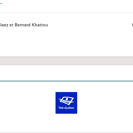
-
aez et Bernard Khattou