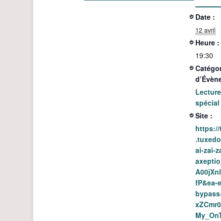
Date :
12 avril
Heure :
19:30
Catégor
d’Évèn
Lecture
spécial
Site :
https:/
.tuxedo
ai-zai-z
axepti
A00jXn
fP&ea-e
bypas
xZCmr
My_On