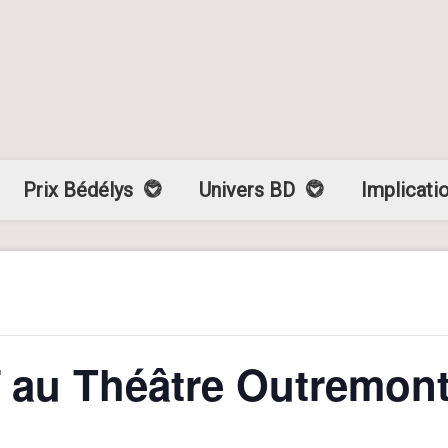
Prix Bédélys
Univers BD
Implicati
aï au Théâtre Outremon