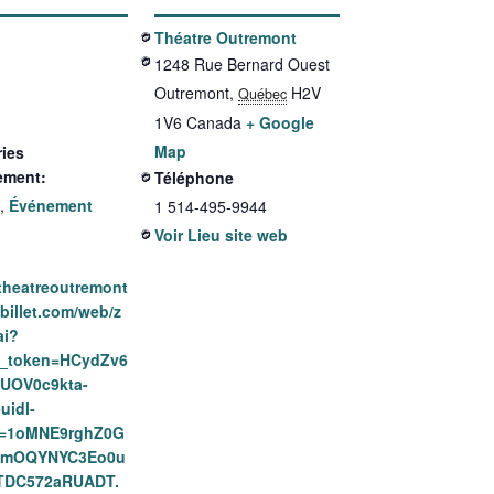
Théatre Outremont
1248 Rue Bernard Ouest
Outremont
,
H2V
Québec
1V6
Canada
+ Google
Map
ies
ement:
Téléphone
,
Événement
1 514-495-9944
Voir Lieu site web
/theatreoutremont
billet.com/web/z
ai?
o_token=HCydZv6
lUOV0c9kta-
uidl-
s=1oMNE9rghZ0G
0mOQYNYC3Eo0u
TDC572aRUADT.