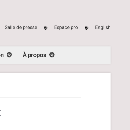
Salle de presse
Espace pro
English
on
À propos
t