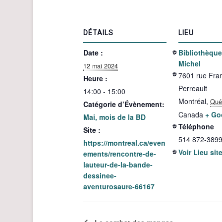
DÉTAILS
LIEU
Date :
Bibliothèque
Michel
12 mai 2024
7601 rue Fran
Heure :
Perreault
14:00 - 15:00
Montréal
,
Qué
Catégorie d’Évènement:
Canada
+ Go
Mai, mois de la BD
Téléphone
Site :
514 872-389
https://montreal.ca/even
Voir Lieu sit
ements/rencontre-de-
lauteur-de-la-bande-
dessinee-
aventurosaure-66167