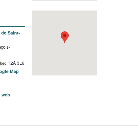
 de Saint-
çois-
H2A 3L6
bec
ogle Map
9
e web