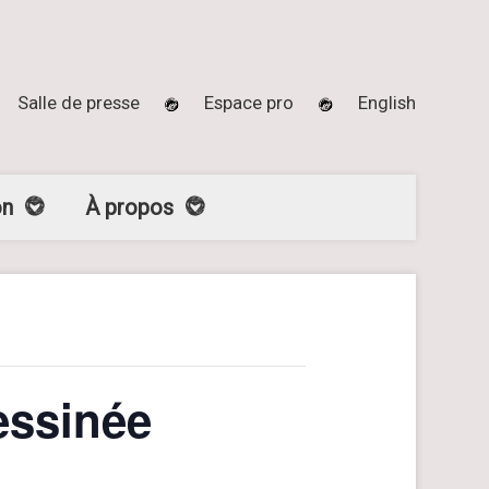
Salle de presse
Espace pro
English
on
À propos
essinée