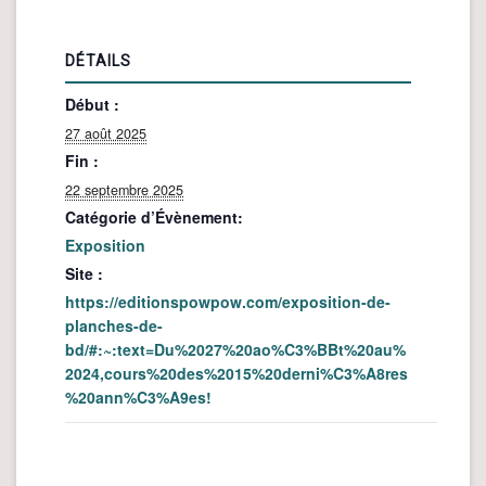
DÉTAILS
Début :
27 août 2025
Fin :
22 septembre 2025
Catégorie d’Évènement:
Exposition
Site :
https://editionspowpow.com/exposition-de-
planches-de-
bd/#:~:text=Du%2027%20ao%C3%BBt%20au%
2024,cours%20des%2015%20derni%C3%A8res
%20ann%C3%A9es!