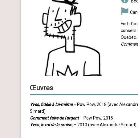
Béd
Can
Fort d’u
conseils
Quebec. I
Comment 
Œuvres
Yves, fidèle à lui-même
– Pow Pow, 2018 (avec Alexandr
Simard)
Comment faire de l'argent
– Pow Pow, 2015
Yves, le roi de la cruise,
– 2010 (avec Alexandre Simard)