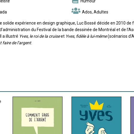
éiste
Humour
ada
Ados, Adultes
ne solide expérience en design graphique, Luc Bossé décide en 2010 de fo
 d’administration du Festival de la bande dessinée de Montréal et de l’A
l a illustré
Yves, le roi de la cruise
et
Yves, fidèle à lui-même
(scénarios d’Al
faire de l’argent
.
e