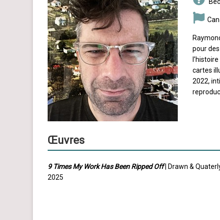
Béd
Can
Raymond B
pour des
l’histoir
cartes il
2022, int
reproduct
Œuvres
9 Times My Work Has Been Ripped Off
| Drawn & Quaterly
2025