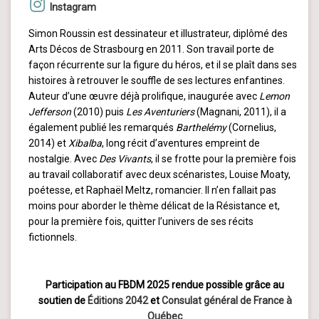
Instagram
Simon Roussin est dessinateur et illustrateur, diplômé des
Arts Décos de Strasbourg en 2011. Son travail porte de
façon récurrente sur la figure du héros, et il se plaît dans ses
histoires à retrouver le souffle de ses lectures enfantines.
Auteur d’une œuvre déjà prolifique, inaugurée avec
Lemon
Jefferson
(2010) puis
Les Aventuriers
(Magnani, 2011), il a
également publié les remarqués
Barthelémy
(Cornelius,
2014) et
Xibalba
, long récit d’aventures empreint de
nostalgie. Avec
Des Vivants
, il se frotte pour la première fois
au travail collaboratif avec deux scénaristes, Louise Moaty,
poétesse, et Raphaël Meltz, romancier. Il n’en fallait pas
moins pour aborder le thème délicat de la Résistance et,
pour la première fois, quitter l’univers de ses récits
fictionnels.
Participation au FBDM 2025 rendue possible grâce au
soutien de
Éditions 2042
et
Consulat général de France à
Québec