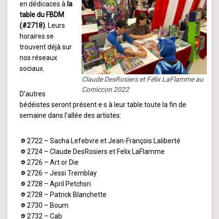
en dédicaces à
la
table du FBDM
(#2718)
. Leurs
horaires se
trouvent déjà sur
nos réseaux
sociaux.
Claude DesRosiers et Félix LaFlamme au
Comiccon 2022
D’autres
bédéistes seront présent·e·s à leur table toute la fin de
semaine dans l’allée des artistes:
2722 – Sacha Lefebvre et Jean-François Laliberté
2724 – Claude DesRosiers et Felix LaFlamme
2726 – Art or Die
2726 – Jessi Tremblay
2728 – April Petchsri
2728 – Patrick Blanchette
2730 – Boum
2732 – Cab