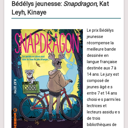
Bédélys jeunesse:
Snapdragon
, Kat
Leyh, Kinaye
Le prix Bédélys
jeunesse
récompense la
meilleure bande
dessinée en
langue française
destinée aux 7 à
14 ans. Le jury est
composé de
jeunes âgé.e.s
entre 7 et 14 ans
choisi·e·s parmi les
lectrices et
lecteurs assidu·e·s
de trois
bibliothèques de