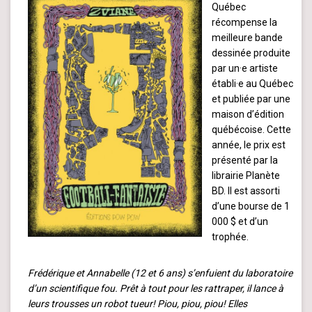
Québec
récompense la
meilleure bande
dessinée produite
par un·e artiste
établi·e au Québec
et publiée par une
maison d’édition
québécoise. Cette
année, le prix est
présenté par la
librairie Planète
BD. Il est assorti
d’une bourse de 1
000 $ et d’un
trophée.
Frédérique et Annabelle (12 et 6 ans) s’enfuient du laboratoire
d’un scientifique fou. Prêt à tout pour les rattraper, il lance à
leurs trousses un robot tueur! Piou, piou, piou! Elles