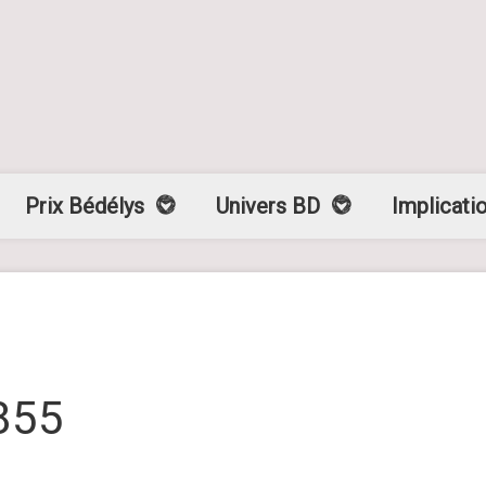
Prix Bédélys
Univers BD
Implicati
855