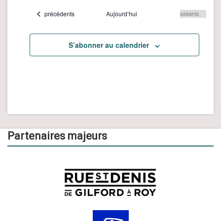
une
Évènements
précédents
Aujourd’hui
Évènements
suivants
date.
S’abonner au calendrier
Partenaires majeurs