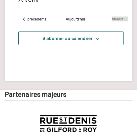
Sélectionnez
une
Évènements
précédents
Aujourd’hui
Évènements
suivants
date.
S’abonner au calendrier
Partenaires majeurs