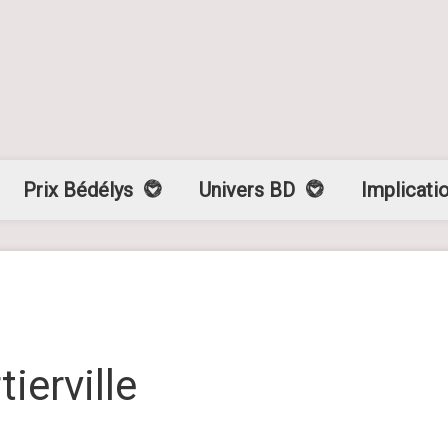
Prix Bédélys
Univers BD
Implicati
ierville