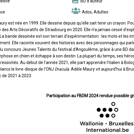
éiste
BD d’auteur
nce
Ados, Adultes
ry est née en 1999. Elle dessine depuis qu’elle sait tenir un crayon. Pou
des Arts Décoratifs de Strasbourg en 2020. Elle n’a jamais cessé d’explo
 La bande dessinée est son terrain d’expérimentation : les mots et les 
ement. Elle raconte souvent des histoires avec des personnages qui parl
 du concours Jeunes Talents du festival d’Angoulême, grâce à une BD dan
hose en chien et échappe à son destin. La plupart du temps, ses héros s
ressivités. Au début de l’année 2021, elle part apprendre l’italien à Bol
blancs le livre-disque de l’ONJ
Dracula
. Adèle Maury vit aujourd’hui à Bru
c de 2021 à 2023.
Participation au FBDM 2024 rendue possible gr