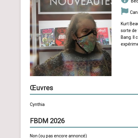
Béd
Can
Kurt Beau
sorte de
Bang. Il
expérime
Œuvres
Cynthia
FBDM 2026
Non (ou pas encore annoncé)