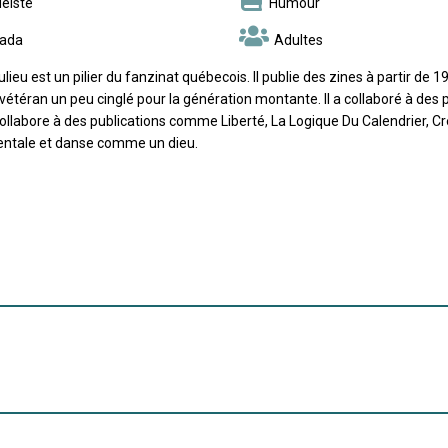
éiste
Humour
ada
Adultes
lieu est un pilier du fanzinat québecois. Il publie des zines à partir de 1
 vétéran un peu cinglé pour la génération montante. Il a collaboré à de
 collabore à des publications comme Liberté, La Logique Du Calendrier, C
ntale et danse comme un dieu.