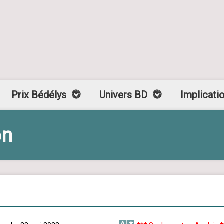
Prix Bédélys
Univers BD
Implicati
on