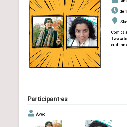
di
de 1
Sket
Comics a
Two artis
craft an 
Participant·es
Avec