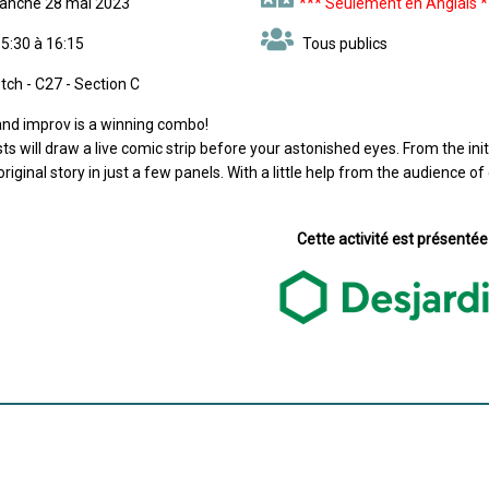
manche 28 mai 2023
*** Seulement en Anglais *
5:30 à 16:15
Tous publics
ch - C27 - Section C
nd improv is a winning combo!
ts will draw a live comic strip before your astonished eyes. From the initi
original story in just a few panels. With a little help from the audience of
Cette activité est présentée