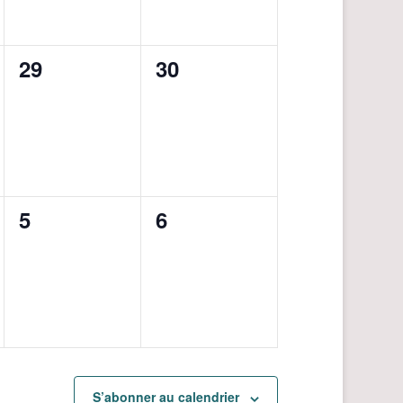
0
0
29
30
évènement,
évènement,
0
0
5
6
évènement,
évènement,
S’abonner au calendrier