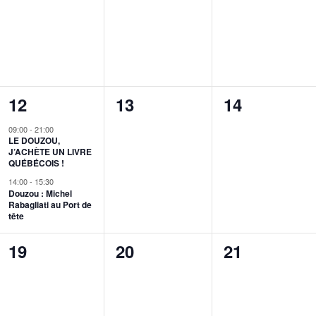
évènement,
évènement,
évènement,
2
0
0
12
13
14
évènements,
évènement,
évènement,
09:00
-
21:00
LE DOUZOU,
J’ACHÈTE UN LIVRE
QUÉBÉCOIS !
14:00
-
15:30
Douzou : Michel
Rabagliati au Port de
tête
0
0
0
19
20
21
évènement,
évènement,
évènement,