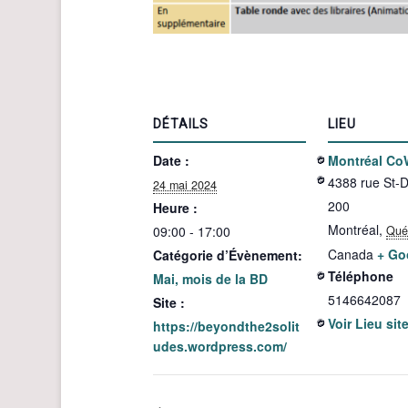
DÉTAILS
LIEU
Date :
Montréal Co
4388 rue St-D
24 mai 2024
200
Heure :
Montréal
,
09:00 - 17:00
Qué
Canada
+ Go
Catégorie d’Évènement:
Téléphone
Mai, mois de la BD
5146642087
Site :
Voir Lieu sit
https://beyondthe2solit
udes.wordpress.com/