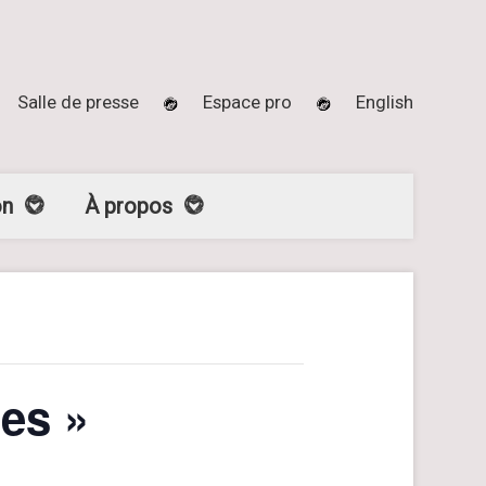
Salle de presse
Espace pro
English
on
À propos
des »