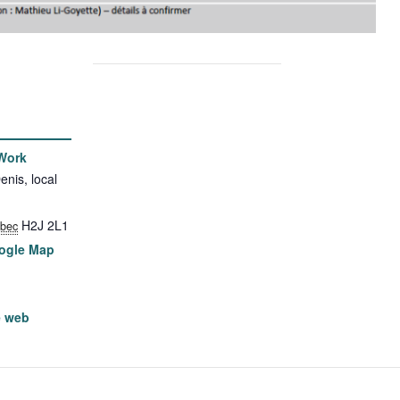
Work
enis, local
H2J 2L1
bec
ogle Map
e web