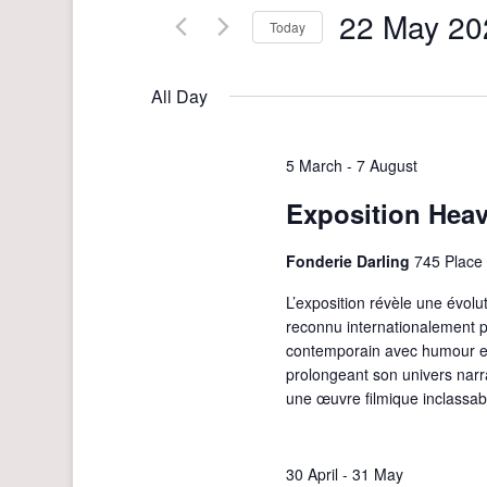
n
22 May 20
Events
Today
by
t
Select
Keyword.
s
date.
All Day
S
e
5 March
-
7 August
a
Exposition Heavi
r
c
Fonderie Darling
745 Place 
h
L’exposition révèle une évolu
a
reconnu internationalement p
n
contemporain avec humour et 
d
prolongeant son univers narr
une œuvre filmique inclassab
V
i
e
30 April
-
31 May