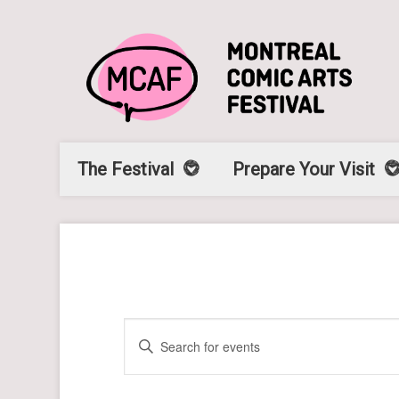
The Festival
Prepare Your Visit
E
Enter
v
Keyword.
Search
e
for