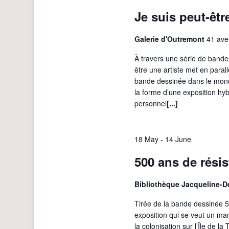
w
Je suis peut-êtr
s
N
Galerie d'Outremont
41 ave
a
À travers une série de bande
v
être une artiste met en parallè
bande dessinée dans le monde
i
la forme d’une exposition hybr
g
personnel
[...]
a
t
18 May
-
14 June
i
500 ans de rési
o
n
Bibliothèque Jacqueline-
Tirée de la bande dessinée 5
exposition qui se veut un ma
la colonisation sur l’Île de 