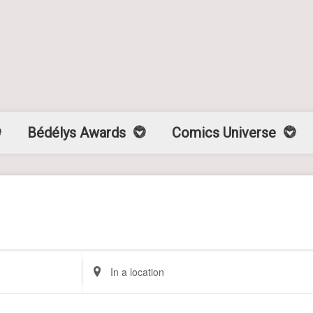
Bédélys Awards
Comics Universe
Enter
Location.
Search
for