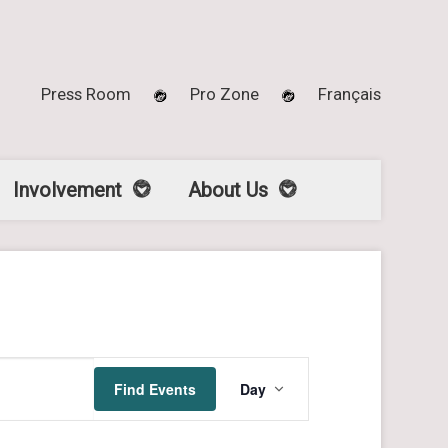
Press Room
Pro Zone
Français
Involvement
About Us
E
Find Events
Day
v
e
n