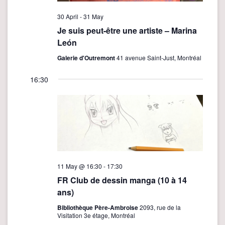
e
w
30 April
-
31 May
Je suis peut-être une artiste – Marina
s
León
N
Galerie d'Outremont
41 avenue Saint-Just, Montréal
a
v
16:30
i
g
a
t
i
11 May @ 16:30
-
17:30
o
FR Club de dessin manga (10 à 14
n
ans)
Bibliothèque Père-Ambroise
2093, rue de la
Visitation 3e étage, Montréal