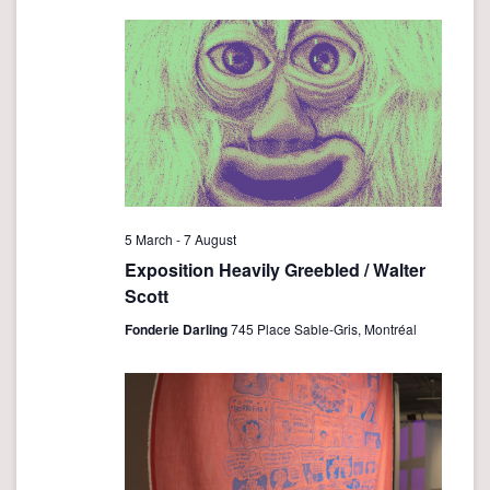
e
n
n
t
t
V
i
s
e
S
w
e
s
a
N
r
a
5 March
-
7 August
v
c
Exposition Heavily Greebled / Walter
i
Scott
h
g
a
Fonderie Darling
745 Place Sable-Gris, Montréal
a
n
t
d
i
o
V
n
i