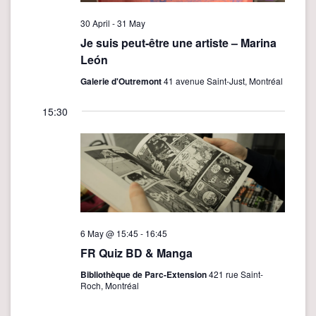
e
w
30 April
-
31 May
Je suis peut-être une artiste – Marina
s
León
N
Galerie d'Outremont
41 avenue Saint-Just, Montréal
a
v
15:30
i
g
a
t
i
6 May @ 15:45
-
16:45
o
FR Quiz BD & Manga
n
Bibliothèque de Parc-Extension
421 rue Saint-
Roch, Montréal