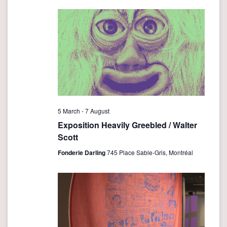
e
n
n
t
t
V
i
s
e
S
w
e
s
a
N
r
a
5 March
-
7 August
v
c
Exposition Heavily Greebled / Walter
i
Scott
h
g
a
Fonderie Darling
745 Place Sable-Gris, Montréal
a
n
t
d
i
o
V
n
i