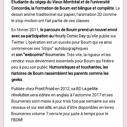
Étudiante du cégep du Vieux-Montréal et de l’université
Concordia, la formation de Boum est bilingue et complète.
Le
dessin animé traditionnel sur papier, l’animation 2D comme
le stop-motion ont fait partie de ses classes.
En février 2011,
le parcours de Boum prend un nouvel envol
avec sa participation au
Hourly Comic Day
qu’elle publie sur
Twitter. L’opération est un succès pour Boum qui va ainsi
commencer ses “strips” autobiographiques
et
son “webcomic”
Boumeries
.
Très vite, la rigueur et les
rendez-vous deviennent essentiels pour Boum qui fédère
peu à peu son public.
Humoristiques et touchantes, les
histoires de Boum rassemblent les parents comme les
geeks.
Publiée chez
Front Froid
en 2012, sa BD L
a petite
révolution
sera éditée en anglais à l’automne 2017 et ses
Boumeries sont mises à jour trois fois par semaine sur ses
réseaux et sur
son site
, en plus d’être disponibles en livres.
Boumeries volume 7 verra le jour juste à temps pour le
FBDM!