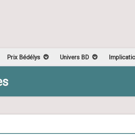
Prix Bédélys
Univers BD
Implicati
es