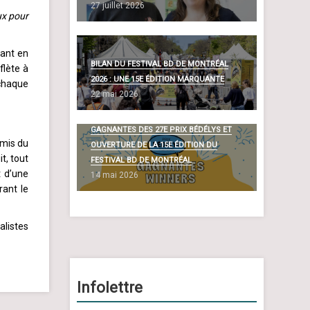
27 juillet 2026
ux pour
tant en
BILAN DU FESTIVAL BD DE MONTRÉAL
flète à
2026 : UNE 15E ÉDITION MARQUANTE
 chaque
22 mai 2026
DÉVOILEMENT DES BANDES DESSINÉES
GAGNANTES DES 27E PRIX BÉDÉLYS ET
Amis du
OUVERTURE DE LA 15E ÉDITION DU
t, tout
FESTIVAL BD DE MONTRÉAL
t d’une
14 mai 2026
rant le
alistes
Infolettre