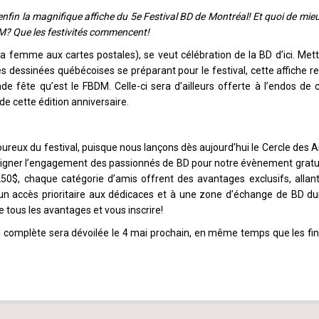
nfin la magnifique affiche du 5e Festival BD de Montréal! Et quoi de mie
DM? Que les festivités commencent!
 La femme aux cartes postales), se veut célébration de la BD d’ici. Met
dessinées québécoises se préparant pour le festival, cette affiche re
de fête qu’est le FBDM. Celle-ci sera d’ailleurs offerte à l’endos de
e cette édition anniversaire.
ureux du festival, puisque nous lançons dès aujourd’hui le Cercle des 
ligner l’engagement des passionnés de BD pour notre évènement gratui
0$, chaque catégorie d’amis offrent des avantages exclusifs, allan
r un accès prioritaire aux dédicaces et à une zone d’échange de BD du
 tous les avantages et vous inscrire!
 complète sera dévoilée le 4 mai prochain, en même temps que les fin