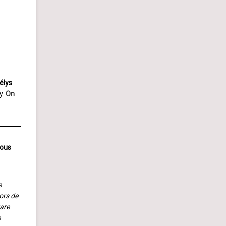
élys
y.
On
vous
s
ors de
rare
e