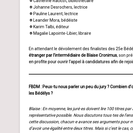
Catherine Racicot, bibliothécaire
Johanne Desrochers, lectrice
Pauline Laurent, lectrice
Leander Mora, bédéiste
Karim Talbi, éditeur
Magalie Lapointe-Libier, libraire
En attendant le dévoilement des finalistes des 25e Béd
étranger par l’intermédiaire de Blaise Cronimus
, son pré
en profite pour ouvrir l’appel à candidatures afin de rejo
FBDM : Peux-tu nous parler un peu du jury ? Combien d’
les Bédélys ?
Blaise : En moyenne, les juré·es doivent lire 100 titres pa
représentative possible. Nous discutons tous·tes de l’ense
cette discussion, chacun·e avance ses arguments pour mettr
d’avoir une égalité entre deux titres. Mais si c’est le ca