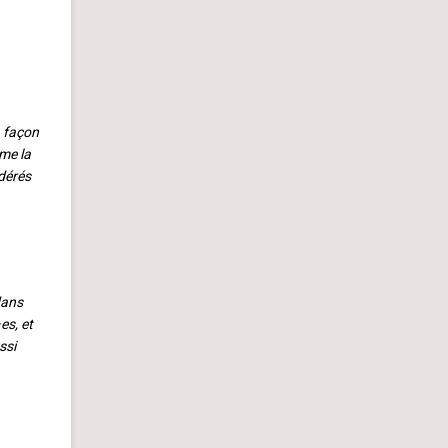
a façon
me la
idérés
dans
es, et
ssi