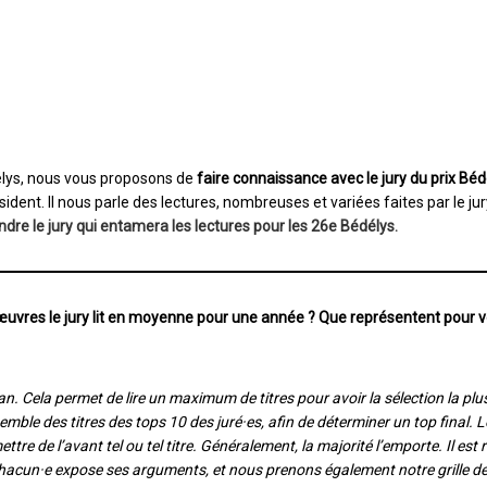
élys, nous vous proposons de
faire connaissance avec le jury du prix Béd
sident. Il nous parle des lectures, nombreuses et variées faites par le jur
indre le jury qui entamera les lectures pour les 26e Bédélys.
œuvres le jury lit en moyenne pour une année ? Que représentent pour 
r an. Cela permet de lire un maximum de titres pour avoir la sélection la plu
mble des titres des tops 10 des juré·es, afin de déterminer un top final. L
e de l’avant tel ou tel titre. Généralement, la majorité l’emporte. Il est 
s, chacun·e expose ses arguments, et nous prenons également notre grille d