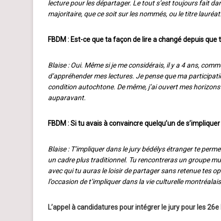
lecture pour les départager. Le tout s’est toujours fait d
majoritaire, que ce soit sur les nommés, ou le titre lauréat
FBDM : Est-ce que ta façon de lire a changé depuis que tu
Blaise : Oui. Même si je me considérais, il y a 4 ans, com
d’appréhender mes lectures. Je pense que ma participat
condition autochtone. De même, j’ai ouvert mes horizons d
auparavant.
FBDM : Si tu avais à convaincre quelqu’un de s’impliquer d
Blaise : T’impliquer dans le jury bédélys étranger te perme
un cadre plus traditionnel. Tu rencontreras un groupe mult
avec qui tu auras le loisir de partager sans retenue tes opi
l’occasion de t’impliquer dans la vie culturelle montréalais
L’appel à candidatures pour intégrer le jury pour les 26e