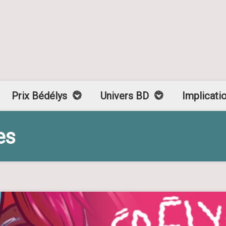
Prix Bédélys
Univers BD
Implicati
es