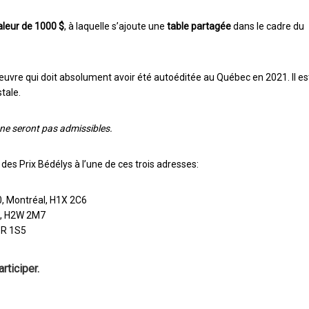
aleur de 1000 $
, à laquelle s’ajoute une
table partagée
dans le cadre du
œuvre qui doit absolument avoir été autoéditée au Québec en 2021. Il es
tale.
 ne seront pas admissibles.
es Prix Bédélys à l’une de ces trois adresses:
0, Montréal, H1X 2C6
al, H2W 2M7
1R 1S5
rticiper.