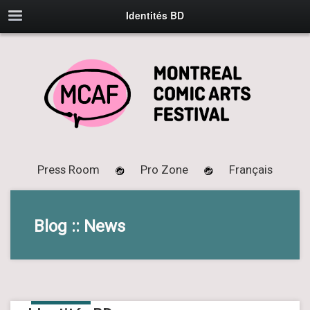
Identités BD
Press Room
Pro Zone
Français
Blog :: News
20
MAY
2017