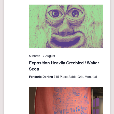
e
n
n
t
t
V
i
s
e
S
w
e
s
a
N
r
a
5 March
-
7 August
v
c
Exposition Heavily Greebled / Walter
i
Scott
h
g
a
Fonderie Darling
745 Place Sable-Gris, Montréal
a
n
t
d
i
o
V
n
i