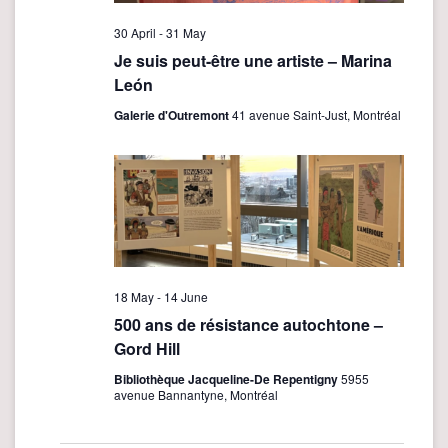
e
w
30 April
-
31 May
Je suis peut-être une artiste – Marina
s
León
N
Galerie d'Outremont
41 avenue Saint-Just, Montréal
a
v
i
g
a
t
18 May
-
14 June
i
500 ans de résistance autochtone –
o
Gord Hill
n
Bibliothèque Jacqueline-De Repentigny
5955
avenue Bannantyne, Montréal