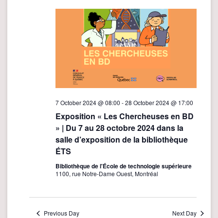
e
n
n
t
t
V
i
s
e
S
w
e
s
a
N
r
7 October 2024 @ 08:00
-
28 October 2024 @ 17:00
a
Exposition « Les Chercheuses en BD
v
c
» | Du 7 au 28 octobre 2024 dans la
i
h
salle d’exposition de la bibliothèque
g
a
ÉTS
a
n
t
Bibliothèque de l'École de technologie supérieure
1100, rue Notre-Dame Ouest, Montréal
d
i
o
V
n
i
Previous Day
Next Day